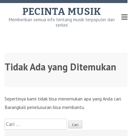
Lompat
PECINTA MUSIK
ke
Memberikan semua info tentang musik terpopuler dan
konten
terkini
(Tekan
Enter)
Tidak Ada yang Ditemukan
Sepertinya kami tidak bisa menemukan apa yang Anda cari.
Barangkali penelusuran bisa membantu.
Cari
untuk: