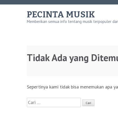
Lompat
ke
PECINTA MUSIK
konten
Memberikan semua info tentang musik terpopuler dan 
(Tekan
Enter)
Tidak Ada yang Ditem
Sepertinya kami tidak bisa menemukan apa ya
Cari
untuk: