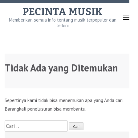
Lompat
PECINTA MUSIK
ke
Memberikan semua info tentang musik terpopuler dan
konten
terkini
(Tekan
Enter)
Tidak Ada yang Ditemukan
Sepertinya kami tidak bisa menemukan apa yang Anda cari.
Barangkali penelusuran bisa membantu.
Cari
untuk: