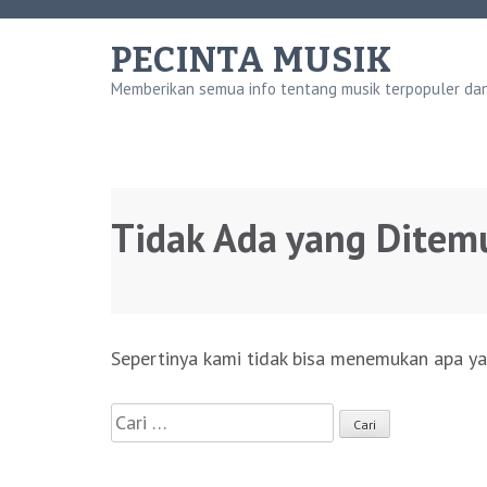
Lompat
ke
PECINTA MUSIK
konten
Memberikan semua info tentang musik terpopuler dan 
(Tekan
Enter)
Tidak Ada yang Ditem
Sepertinya kami tidak bisa menemukan apa ya
Cari
untuk: