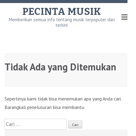
Lompat
PECINTA MUSIK
ke
Memberikan semua info tentang musik terpopuler dan
konten
terkini
(Tekan
Enter)
Tidak Ada yang Ditemukan
Sepertinya kami tidak bisa menemukan apa yang Anda cari.
Barangkali penelusuran bisa membantu.
Cari
untuk: