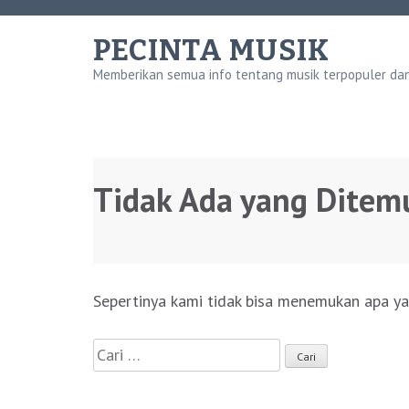
Lompat
ke
PECINTA MUSIK
konten
Memberikan semua info tentang musik terpopuler dan 
(Tekan
Enter)
Tidak Ada yang Ditem
Sepertinya kami tidak bisa menemukan apa ya
Cari
untuk: