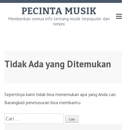
Lompat
PECINTA MUSIK
ke
Memberikan semua info tentang musik terpopuler dan
konten
terkini
(Tekan
Enter)
Tidak Ada yang Ditemukan
Sepertinya kami tidak bisa menemukan apa yang Anda cari.
Barangkali penelusuran bisa membantu.
Cari
untuk: